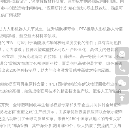
如何赋能创新设计，深度解析材料研发、注塑成型到终端应用的创新。同
参与创造运动休闲时尚。“应用研讨荟”精心策划6场主题论坛，涵盖可
提供广阔视野
助力人形机器人关节减重、提升续航和寿命，PPA推动人形机器人骨骼
超级电容器、航空航天材料等领域。
能的PPA，可应用于新能源汽车耐极端温度变化的部件；具有高耐热性
膜，助力减碳；拉伸吹塑成型技术可以生产轻量化、高强度的包装容
、张立群、拉马克瑞斯纳·西拉姆、伊藤耕三、高平等院士科学家，分享
“科技讲台”震撼发布超过40项创新科技，覆盖包括高效包装方案、绿色减碳
，展出逾200件独特制品，助力与会者激发灵感并高效对接供应商。
提高可再生原料含量；rPET固相增粘设备解决物理回收行业rPET
统也纷纷亮相，如集成物联网技术的精密挤出生产线、配备人工智能的
精英齐聚，全球塑料回收再生领域权威专家和头部企业共同探讨全球塑料
现场还有“重塑之旅”生产线演示，由多家优质设备供应商联合展示塑料
流活动吸引了全球高质量买家。来自约150个国家及地区的专业买家
买家团将到场采购，其中海外参观团逾80个，极大拓展了交流的广度与