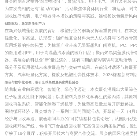
展会同期首次举办“绿塑智创汇”，聚焦汽车、电子电气、医疗及包装
为首次亮相的还有“塑‘动’时尚”，活动聚焦体育休闲行业，将运动、
回收医疗包装、电子电器降本增效的策略与实践、连锁餐饮包装新风向
创新驱动，激发新质生产力
在新兴领域蓬勃发展的背后，橡塑行业的创新发挥着重要作用。在本次
轻量化、耐高温、抗形变；碳纤维复合材料为无人机机身与飞行器骨架
应用场景的持续拓宽，为橡塑产业带来无限遐想和广阔商机。PC、P
的医用透明PP，用于高温蒸汽杀菌的医疗用品；聚丙烯易揭盖膜代替
器。将展会的科技含“新”量拉满的，还有同期的精彩演讲与互动活动
高分子及应用领域未来发展趋势与突破性成果。在前沿对话环节将展开AI 
方案、汽车轻量化方案、橡胶及热塑性弹性体技术、2025橡塑新材料以
绿色与数字化引领，吸引全球高质量买家共赴盛会
随着制造业向高端化、智能化、绿色化迈进，本次展会涌现出大量绿色解
粒子粘度及性能下降问题；以废塑料为原料化学再生的聚丙烯，其原料
回收再生系统、智能化除湿干燥机等，为橡塑高质量发展开辟新路径
围绕循环经济，展会举办了一系列丰富的同期活动。开幕前一天（4月1
经济与回收再造。展会期间举办的“可持续塑料包装论坛”，从国际化
回收闭环生产线，包括PET食品级回收和PE高值回收两条生产线，
穿梭于19个展厅，积极开展技术与商贸合作交流。展会的国际化程度持