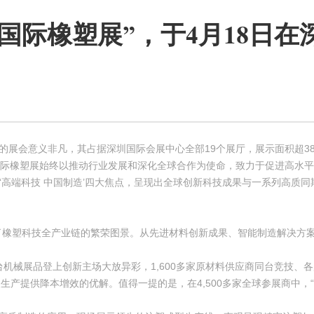
025 国际橡塑展”，于4月1
日）的展会意义非凡，其占据深圳国际会展中心全部19个展厅，展示面积超38
AS国际橡塑展始终以推动行业发展和深化全球合作为使命，致力于促进高水
以及‘高端科技 中国制造’四大焦点，呈现出全球创新科技成果与一系列高质同
全方位展现了橡塑科技全产业链的繁荣图景。从先进材料创新成果、智能制造解
0余台机械展品登上创新主场大放异彩，1,600多家原材料供应商同台竞技
提供降本增效的优解。值得一提的是，在4,500多家全球参展商中，“专精