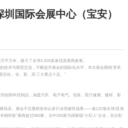
8日在深圳国际会展中心（宝安）
万平方米，吸引了全球4,500多家优质展商参展。
平的技术与商贸交流，不断提升展会的国际化水平。本次展会围绕‘变革·
期活动，‘全、新、高’三大看点十足。”
决方案到创新科技制品，涵盖汽车、电子电气、包装、医疗健康、建材、新
、各展风采。展会不仅重磅发布众多行业突破性成果——逾120项全球/亚洲
特新”展商超过980家，当中260家为国家级“小巨人”企业，充分彰