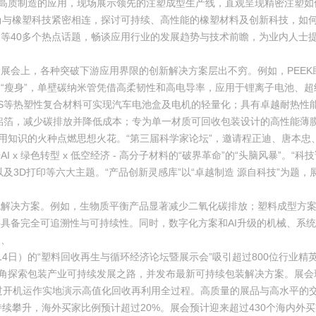
等高质制造的应用，现场展示领先的注塑成型生产线，直观呈现精密注塑
时尚与橡塑科技紧密相连，探讨可持续、高性能的橡塑材料及创新科技，如何
等40多个热点话题，畅谈应用行业的发展趋势与技术前瞻，为业内人士
展会上，各种突破下游应用界限的创新解决方案层出不穷。例如，PEEK
“瘦身”，单壁碳纳米管凭借高柔韧性和高电导率，应用于锂离子电池、
PS等热塑性复合材料可实现汽车电池盒及电机的轻量化；具有卓越耐热性
铝箔，减少碳排放并降低成本；专为单一材质可回收包装设计的高性能薄
，用知识的火种点燃思想火花。“第三届科学家论坛”，邀请程正迪、唐本忠
x 绿色转型 x 低空经济 - 高分子材料的“破界革命”的“头脑风暴”。
及3D打印等六大主题。“产品创新灵感库”以“卓越制造 源自科技”为题
决方案。例如，生物质平衡产品显著减少二氧化碳排放；塑料成型方案继续
具备完全可追溯性与可持续性。同时，数字化方案和AI升级的机械、系
。、
4日）的“塑料回收再生与循环经济论坛暨展示会”吸引超过800位行业
视角探索包装产业可持续发展之路，并发布最新可持续包装解决方案。展会
透过开机运作实地演示高值化回收再利用全过程。高质量的展品与高水平的交
续攀升，海外买家比例预计超过20%。展会预计迎来超过430个海内外