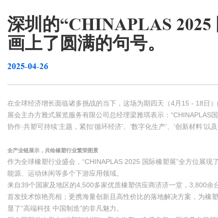
深圳的“CHINAPLAS 2
画上了圆满的句号。
2025-04-26
在全球经济增长面临诸多挑战的当下，这场为期四天（4月15 - 18
展会主办方雅式展览服务有限公司总经理梁雅琪表示：“CHINAPL
协作·共塑可持续’主题，紧扣‘循环经济’、‘数字化生产’、‘创新材料’
全产业链展示，共绘橡塑行业繁荣图景
作为全球橡塑行业盛会，“CHINAPLAS 2025 国际橡塑展”
能源、运动休闲等多个下游应用领域。
来自39个国家及地区的4,500多家优质橡塑供应商济济一堂，3,80
首发技术惊艳亮相；更携海量创新且高性价比的落地解决方案，为橡塑生产
显了“高端科技 中国制造”的非凡魅力。