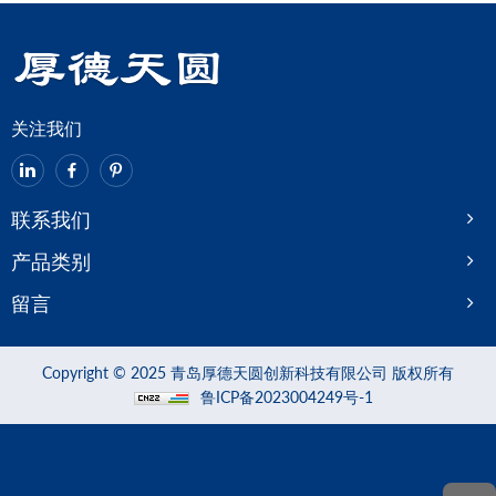
关注我们
联系我们
产品类别
留言
Copyright © 2025 青岛厚德天圆创新科技有限公司 版权所有
鲁ICP备2023004249号-1