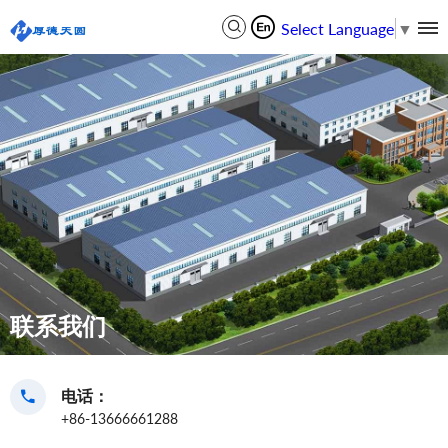
Select Language
▼
联系我们
电话：
+86-13666661288