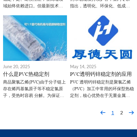
飞跃
域始终依赖进口。但最新技术突
指出，透明化、环保化、低成本
破改写了这一格局：通过纳米级
化的技术融合，将成为企业竞争
材料协同设计，新型稳定剂将
核心。目前，相关产品已广泛应
180℃热稳定时间从 130 分钟延长
用于透明包装膜、医用手套、饮
至 310 分钟，锌烧风险降低
水管材等终端领域，为 PVC 产业
94%。更关键的是，其加工窗口显
绿色高质量发展提供关键支撑。
著拓宽，挤出机产能提升 22%，
企业生产损耗降低近三成。
June 20, 2025
May 14, 2025
什么是PVC热稳定剂
PVC透明钙锌稳定剂的应用
商品聚氯乙烯(PVC)由于分子链上
PVC 透明钙锌稳定剂是聚氯乙烯
存在烯丙基氯原子等不稳定氯原
（PVC）加工中常用的环保型热稳
子，受热时容易 分解。为保证
定剂，核心优势在于无重金属
PVC配混料具有良好的加工性能和
（如铅、镉）、透明性优异，能
赋予PVC制品适宜的使用性能，就
有效抑制 PVC 在高温加工（如挤
1
2
必须在 PVC配混料中加人热稳定
出、注塑、压延）中的热降解，
剂，以保证加工和再加工过程能
同时保持制品的高透明度。其应
够顺利进行，并满足制品在受热
用场景高度聚焦于对透明性、环
环境下的使用要求。
保性、安全性有严格要求的 PVC