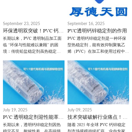
September 23, 2025
September 16, 2025
环保透明双突破！PVC 钙锌
PVC透明钙锌稳定剂的作用
稳定剂成行业升级新选择
长期以来，PVC 透明制品加工面
PVC 透明钙锌稳定剂是一种环保
临 “环保与性能难以兼顾” 的困
型热稳定剂，能有效抑制聚氯乙
境：传统铅盐稳定剂虽热稳定性
烯（PVC）在加工和使用过程中的
强但含重金属，有机锡稳定剂透
热降解，同时保持制品的高透明
明度达标却存在气味缺陷且成本
度，其应用范围广泛覆盖塑料加
高昂。
工、日用品、建材、电子电器、
包装、医疗等多个领域，核心聚
焦于对 “透明度” 和 “环保性” 有双
重要求的 PVC 制品场景。
July 19, 2025
July 09, 2025
PVC 透明稳定剂迎性能革
技术突破破解行业痛点！
命！国产技术突破国外垄
PVC 透明钙锌稳定剂实现
长期以来，透明钙锌稳定剂因热
随着 2025 年全球 PVC 钙锌稳定
断，食品医疗领域加速替代
“高透 + 环保 + 低成本” 三重
稳定不足、耐候性差，在高端领
剂市场规模持续扩容，业内专家