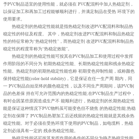
予PVC制品适宜的使用性能，就必须在 PVC配混料中加人热稳定剂，
以保证加工和再加工过程能够顺利进行，并满足制品在受热 环境下的
使用要求。
热稳定剂的热稳定性能就是指热稳定剂改进PVC配混料和制品热
稳定性的特征及程度。 其中，热稳定剂改进PVC配混料和制品热稳定
性的特征常称为“热稳定特性”，而热稳定剂 改进PVC配混料和制品热
稳定性的程度常称为“热稳定效能”。
热稳定剂的热稳定性能可按其在PVC制品加工和使用过程中发挥
作用阶段的不同分为 初期热稳定性能、长期热稳定性能和残余热稳定
性能。热稳定剂的初期热稳定性能也称 初期变色抑制性能，或称颜色
保持稳定性能(color-hold stability)，它是保证在任一生产周 期内，同
一 PVC制品自始至终的颜色稳定性，以及不同生产周期间，该PVC制
品的色差保 持在可允许范围内的热稳定性能;在PVC制品生产过程中，
有时会因某些原因造成生产不 能顺利进行，热稳定剂的长期热稳定性
能是保证这种情况下PVC物料虽可能变色但不烧焦 的热稳定性能;热稳
定剂在保障了 PVC制品热塑加工后还残留的热稳定性能就是其残余热
稳定性能。对于必须在受热环境下使用的PVC制品，如电缆料，热稳
定剂必须具有一定的 残余热稳定性能。
热稳定性能还可按其发挥作用的条件的不同分为静态热稳定性能