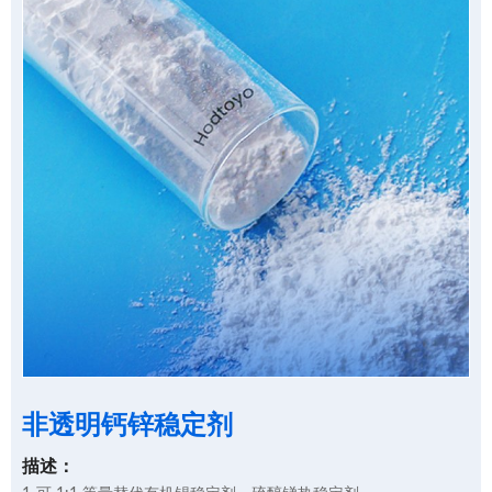
非透明钙锌稳定剂
描述：